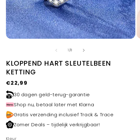
Media
M
1
2
van
openen
o
1
/
8
in
in
modaal
m
KLOPPEND HART SLEUTELBEEN
KETTING
Normale
€22,99
prijs
30 dagen geld-terug-garantie
Shop nu, betaal later met Klarna
Gratis verzending inclusief Track & Trace
Zomer Deals – tijdelijk verkrijgbaar!
Kleur