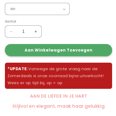
Aantal
Aantal
Aantal
verlagen
verhogen
voor
voor
Aan Winkelwagen Toevoegen
Kloppend
Kloppend
hart
hart
sleutelbeen
sleutelbeen
ketting
ketting
*UPDATE:
Vanwege de grote vraag naar de
Zomerdeals is onze voorraad bijna uitverkocht!
Wees er op tijd bij, op = op
AAN DE LIEFDE IN JE HART
Stijlvol en elegant, maak haar gelukkig